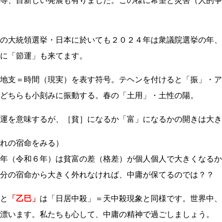
等、目新しい発展も有りました。この様に希望と災害（人的争
の大統領選挙・日本に於いても２０２４年は衆議院選挙の年、
に「節運」も来てます。
地支＝時間（現実）を表す符号。テヘンを付けると「振」・ア
どちらも小刻みに振動する。春の「土用」・土性の陽。
運を意味するが、［貧］になるか「富」になるかの開きは大き
れの宿命をみる）
年（令和６年）は貧富の差（格差）が個人個人で大きくなるか
分の宿命から大きく外れなければ、中庸が保てるのでは？？
と
「乙巳」
は「日居中殺」＝天中殺現象と同様です。世界中、
漂います。私たちも心して、中庸の精神で過ごしましょう。