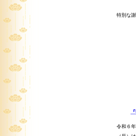
特別な謝
『
令和６年