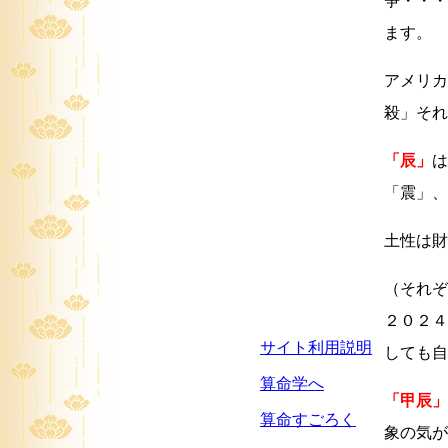
争・・・
ます。
アメリカ
殺」それ
「辰」
は
「震」、
土性は財
（それぞ
２０２４
サイト利用説明
しても自
算命学へ
「甲辰」
算命すごろく
象の気が