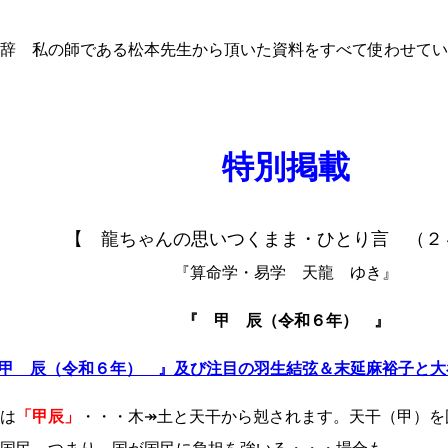
辞 私の師である松本先生から頂いた資料をすべて使わせてい
特別掲載
【 龍ちゃんの思いつくまま・ひとり言 （２
『算命学・易学 天龍 ゆき』
『 甲 辰（令和６年） 』
甲 辰（令和６年） 』及び注目の羽生結弦＆末延麻裕子と
は
「甲辰」
・・・木↠土と天干から剋されます。天干（甲）を