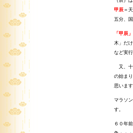
（辰）は
甲辰
＝天
五分、国
「甲辰」
木」だけ
など実行
又、十
の始まり
思います
マラソン
す。
６０年前