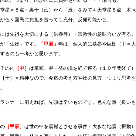
国民。つまり、国が国民に負担を強いる・・・場合も。
堂星＝８点・裏干（己）から「辰」をみても天堂星８点。木↠
が色々国民に負担を言っても充分。反発可能かと。
には先祖を大切にする（供養等）・宗教性の意味合いが有る。
が「生物」です。
「甲辰」
年は、個人的に墓参や巨樹（甲＝大
するのも一考かと思います。
干の内
［甲］
は筆頭、甲―癸の境を経て巡る（１０年間経て）
［干］＝精神なので、今迄の考え方や物の見方、つまり思考を
。
ランナーに例えれば、先頭は辛いものです。色んな事（良いも
の
［甲辰］
は世の中を震撼とさせる事件・大きな地震（振動）