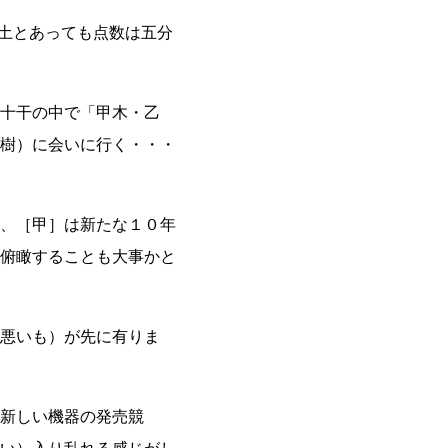
土とあっても点数は五分
十干の中で「甲木・乙
樹）に会いに行く・・・
、［甲］は新たな１０年
俯瞰することも大事かと
悪いも）が先に有りま
新しい機器の発売競