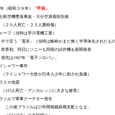
年（昭和３９年）
「甲辰」
 富士航空機墜落事故・大分空港着陸失敗
人死亡・２２人重軽傷）
 シャープ（当時は早川電機工業）
う「電卓」（当時は略称がまだ無く半導体化されたも
。同日にソニーも同様の試作機を新聞発表
1967年「電子ソロバン」
 ライシャワー事件
シャワー大使が日本人少年に刺され負傷）
アラスカ地震
5人死亡・アンカレッジに大きな被害）
 ブラジルで軍事クーデター発生
ブラジルは21年間独裁政権支配となる。