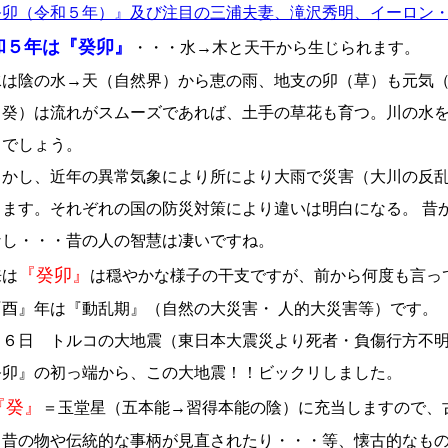
癸卯（令和５年）』及び注目の三浦夫妻、滝沢秀明、イーロン
和５年は『癸卯』
・・・水→木と天干から生じられます。
水は陰の水→天（自然界）から恵の雨、地支の卯（草）も元気
（癸）は流れがスムーズであれば、土手の草花も育つ。川の水
うでしょう。
かし、近年の異常気象により所により大雨で災害（大川の反乱
ります。それぞれの国の防災対策により違いは明白になる。 昔
なし・・・昔の人の智慧は凄いですね。
『癸卯』
来は
は穏やかな様子の干支ですが、前から何度も言っ
『酉』年は『動乱期』（自然の大災害・ 人的大災害等）です。
月６日 トルコの大地震（東日本大震災より死者・負傷行方不
癸卯』の初っ端から、この大地震！！ビックリしました。
癸』
＝玉堂星（五本能→習得本能の陰）に充当しますので、
、昔の物や伝統的な事柄が見直されたり・・・等、懐古的なも