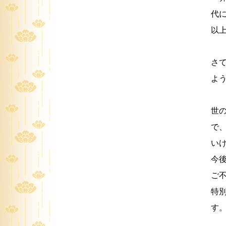
代
以
さ
よ
世
で
い
今
ご
特
す