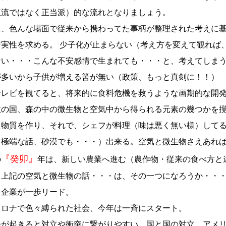
亜流ではなく正当派）的な流れとなりましょう。
た、色んな場面で従来から携わってた事柄が整理された考えに
着実性を求める。 少子化が止まらない（考え方を変えて観れば
ない・・・こんな不安感情で生まれても・・・と、考えてしまう
が多いから子供が増える筈が無い（政策、もっと真剣に！！）
レビを観てると、将来的に食料危機を救うような画期的な開発
欧の国、森の中の微生物と空気中から得られる元素の幾つかを
た物質を作り、それで、シェフが料理（味は悪く無い様）してる
（極端な話、砂漠でも・・・）出来る。空気と微生物さえあれ
『癸卯』
の
年は、新しい農業へ進む（農作物・従来の食べ方と
、上記の空気と微生物の話・・・は、その一つになろうか・・
る企業が一歩リード。
ロナで色々縛られた社会、今年は一斉にスタート。
争が起きると対立や衝突に繋がりやすい。国と国の対立、アメ