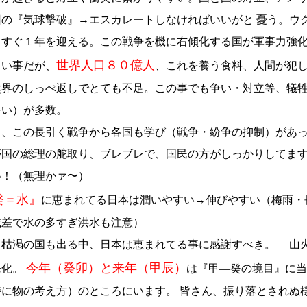
回の『気球撃破』→エスカレートしなければいいがと 憂う。ウ
うすぐ１年を迎える。この戦争を機に右傾化する国が軍事力強
世界人口８０億人
しい事だが、
、これを養う食料、人間が犯
然界のしっぺ返しでとても不足。この事でも争い・対立等、犠
多い）が多数。
も、この長引く戦争から各国も学び（戦争・紛争の抑制）が
が国の総理の舵取り、ブレブレで、国民の方がしっかりしてま
い！（無理かァ〜）
癸＝水』
に恵まれてる日本は潤いやすい→伸びやすい（梅雨・
域差で水の多すぎ洪水も注意）
、枯渇の国も出る中、日本は恵まれてる事に感謝すべき。 山
今年（癸卯）と来年（甲辰）
発化。
は『甲—癸の境目』に当
特に物の考え方）のところにいます。 皆さん、振り落とされぬ