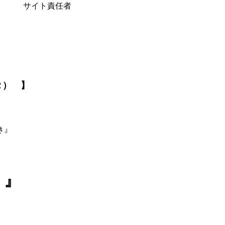
サイト責任者
２） 】
』
 』