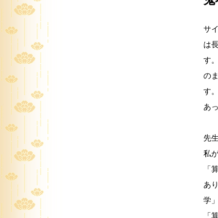
サイ
は
す
の
す
あ
先
私
「
あ
学
「