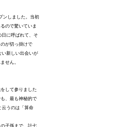
ープンしました。当初
あるので驚いていま
の日に呼ばれて、そ
たのが切っ掛けで
ない新しい出会いが
れません。
強をして参りました
でも、最も神秘的で
と云うのは「算命
）
ちの子孫まで、計七