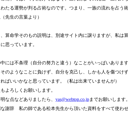
にわたる運勢が判る占術なのです。つまり、一族の流れを占う
上（先生の言葉より）
て、算命学そのもの説明は、別途サイト内に譲りますが、私は
うに思っています。
の中には不条理（自分の努力と違う）なことがいっぱいありま
、そのようなことに負けず、自分を克己し、しかも人を傷つけ
ければいいかなと思っています。（私は出来ていませんが）
後もよろしくお願いします。
不明な点などありましたら、
yas@webtop.co.jp
までお願いします
別な謝辞 私の師である松本先生から頂いた資料をすべて使わ
。