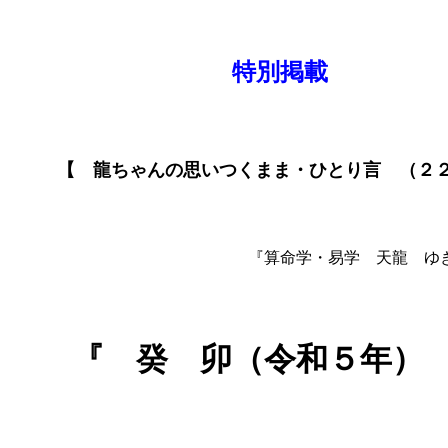
特別掲載
【 龍ちゃんの思いつくまま・ひとり言 （２
『算命学・易学 天龍 ゆき
『 癸 卯（令和５年）