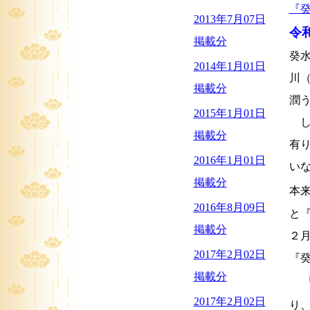
『
2013年7月07日
令
掲載分
癸
2014年1月01日
川
掲載分
潤
2015年1月01日
し
掲載分
有
2016年1月01日
い
掲載分
本
2016年8月09日
と
掲載分
２
2017年2月02日
『
掲載分
『
2017年2月02日
り