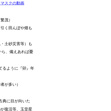
・マスクの動画
（繁茂）
を引く田んぼや畑も
・土砂災害等）も
から、備えあれば憂
てるように『卯』年
明者が多い）
古典に目が向いた
のが復活等、玉堂星