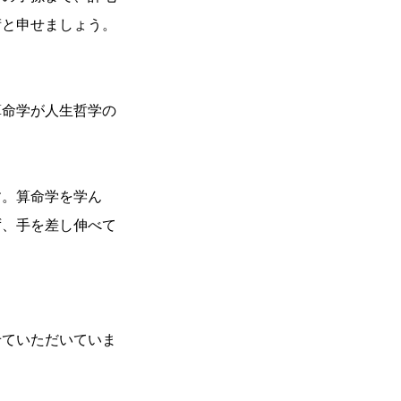
術と申せましょう。
算命学が人生哲学の
す。算命学を学ん
ず、手を差し伸べて
。
せていただいていま