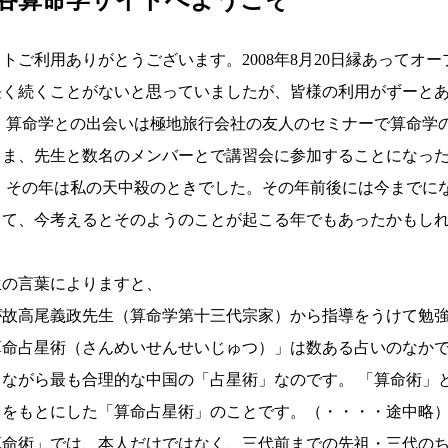
トご利用ありがとうございます。2008年8月20日縁あってオ
長く続くことがないと思っていましたが、皆様の利用がずーと
。 算命学との出会いは極地旅行会社の友人のセミナーで算命学
まま、先生と数名のメンバーとで講習会に参加することになっ
。 その年は私の天中殺のときでした。その年前後には今までに
って、今考えるとそのようのことが起こる年でもあったかもし
生の言葉によりますと、
が故高尾義政先生（算命学第十三代宗家）から指導をうけて勉
算命占星術（さんめいせんせいじゅつ）」は数ある占いのなか
りながら最も合理的な中国の「占星術」なのです。 「算命術」
」をもとにした「算命占星術」のことです。（・・・・途中略
算命術」では、本人だけではなく、三代前までの先祖・三代の